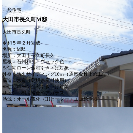
一般住宅
大田市長久町M邸
大田市長久町
令和５年２月完成
名称：M邸
場所：大田市長久町長久
屋根：石州和瓦 ブラック色
※住宅ローン金利引き下げ対象
外壁：防火サイディング16㎜（通気金具止め工法）
構造：木造（島根県産材使用）
※住宅ローン金利引き下げ対象
サッシ：樹脂複合ペアガラス
熱源：オール電化（IHヒーター・エコ給湯器）