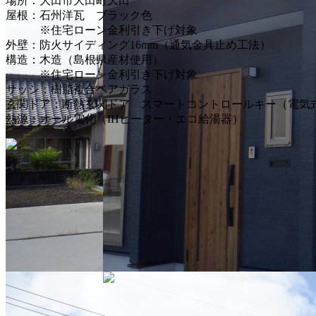
場所：大田市大田町大田
屋根：石州洋瓦 ブラック色
※住宅ローン金利引き下げ対象
外壁：防火サイディング16mm（通気金具止め工法）
構造：木造（島根県産材使用）
※住宅ローン金利引き下げ対象
サッシ：樹脂複合ペアガラス
玄関ドア：断熱玄関ドア スマートコントロールキー（電気
熱源：オール電化（IHヒーター・エコ給湯器）